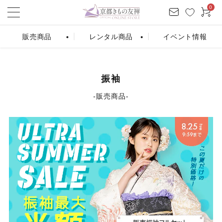
0
販売商品
レンタル商品
イベント情報
ログイン
お気に入り
会員登録
カート
振袖
‐販売商品‐
振袖販売
振袖レンタル
条件から探す
シーンから探す
カテゴリーから探す
商品を検索する