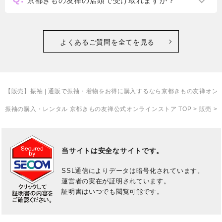
京都きもの友禅の店頭で受け取れますか？
よくあるご質問を全てを見る
【販売】振袖
| 通販で振袖・着物をお得に購入するなら京都きもの友禅オン
振袖の購入・レンタル 京都きもの友禅公式オンラインストア TOP
>
販売
>
当サイトは安全なサイトです。
SSL通信によりデータは暗号化されています。
運営者の実在が証明されています。
証明書はいつでも閲覧可能です。