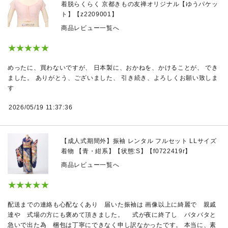
着脱らくらく 京都きもの友禅オリジナル【ゆうパケッ
ト】【z2209001】
商品レビュー一覧へ
★★★★★
めったに、買わないですが、 日本製に、おかねを、かけることが、 でき
ました。 ありがとう、ございました、 引き続き、よろしくお願い致しま
す
2026/05/19 11:37:36
【成人式期間外】振袖 レンタル フルセット LLサイズ
着物 【青・紺系】【状態:S】【f0722419r】
商品レビュー一覧へ
★★★★★
配送までの連絡も心配なくあり 届いた振袖は 画像以上に綺麗で 親戚
達や 式場の方にも褒めて頂きました。 式が夜に終了し バタバタと
急いで出た為 梱包は丁寧にできなく申し訳なかったです。 本当に、素