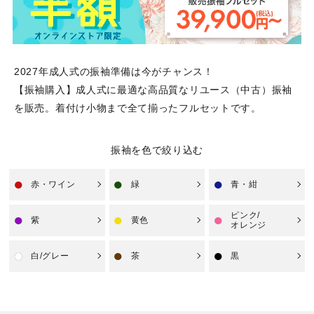
ご利用方法について
バーチャル試着Room
2027年成人式の振袖準備は今がチャンス！
オンライン接客について
【振袖購入】成人式に最適な高品質なリユース（中古）振袖
を販売。着付け小物まで全て揃ったフルセットです。
法人専用オンラインストア
レビュー
振袖を色で絞り込む
よくあるご質問
赤・ワイン
緑
青・紺
ピンク/
紫
黄色
オレンジ
お問い合わせ
白/グレー
茶
黒
03-6849-0596