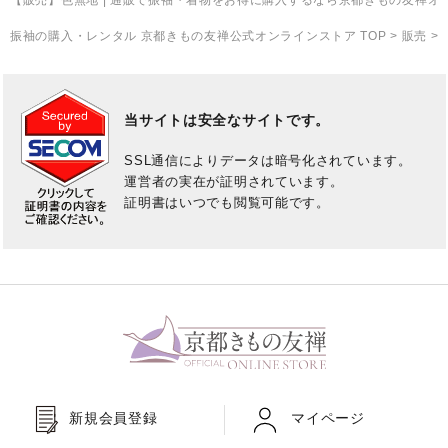
【販売】色無地
| 通販で振袖・着物をお得に購入するなら京都きもの友禅オ
ご利用方法について
振袖の購入・レンタル 京都きもの友禅公式オンラインストア TOP
>
販売
>
バーチャル試着Room
オンライン接客について
当サイトは安全なサイトです。
SSL通信によりデータは暗号化されています。
法人専用オンラインストア
運営者の実在が証明されています。
証明書はいつでも閲覧可能です。
レビュー
よくあるご質問
お問い合わせ
新規会員登録
マイページ
03-6849-0596