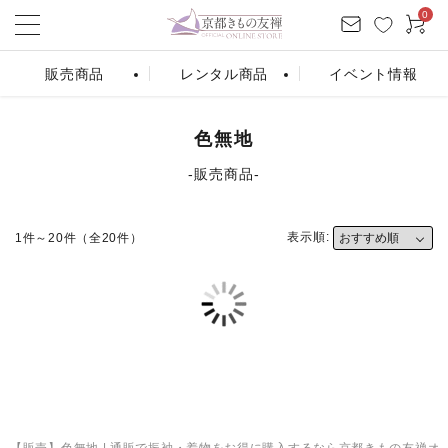
0
販売商品
レンタル商品
イベント情報
ログイン
お気に入り
会員登録
カート
色無地
‐販売商品‐
振袖販売
振袖レンタル
条件から探す
表示順:
1件～20件（全20件）
シーンから探す
カテゴリーから探す
商品を検索する