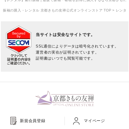
【レンタル】紫の振袖
| 通販で振袖・着物をお得に購入するなら京都きもの
オンラインストア窓口専用
振袖の購入・レンタル 京都きもの友禅公式オンラインストア TOP
>
レンタ
平日：10:00～17:00
京都きもの友禅公式サイト
当サイトは安全なサイトです。
SSL通信によりデータは暗号化されています。
楽天市場オンラインストア
運営者の実在が証明されています。
証明書はいつでも閲覧可能です。
Yahoo!ショッピング店
新規会員登録
マイページ