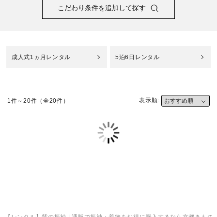
ご利用方法について
こだわり条件を追加して探す
バーチャル試着Room
オンライン接客について
成人式1ヵ月レンタル
5泊6日レンタル
法人専用オンラインストア
表示順:
1件～20件（全20件）
レビュー
よくあるご質問
お問い合わせ
03-6849-0596