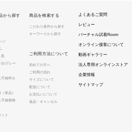
よくあるご質問
品から探す
商品を検索する
レビュー
こだわり条件から探す
キーワードから探す
バーチャル試着Room
ンジ
オンライン接客について
ム
ご利用方法について
動画ギャラリー
黒
白/グレー
法人専用オンラインストア
初めての方へ
ご利用の流れ
企業情報
二尺袖袴セ
サイズについて
サイトマップ
配送について
袴（単品）
お支払いについて
二尺袖着物
返品・キャンセル
セット