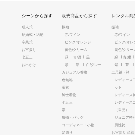
シーンから探す
販売商品から探す
レンタル商
成人式
振袖
振袖
結婚式・結納
赤/ワイン
赤/ワイン
卒業式
ピンク/オレンジ
ピンク/オレ
お宮参り
黄色/クリーム
黄色/クリー
七五三
緑
青/紺
黒
緑
青/紺
お出かけ
紫
茶
白/グレー
紫
茶
カジュアル着物
二尺袖・袴
色無地
レディース
浴衣
ット
紳士着物
レディース
七五三
レディース
帯
（単品）
履物・バッグ
ジュニア袴
コーディネート小物
男性袴
髪飾り
お宮参り 産着