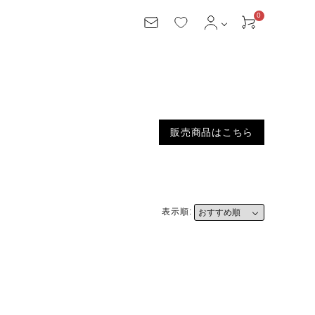
0
会員機能
ログイン
お気に入り
会員特典について
新規会員登録
1ヵ月(12月20日～1月20日)
販売商品はこちら
商品を検索する
こだわり条件から探す
キーワードから探す
ご利用方法について
表示順:
初めての方へ
ご利用の流れ
サイズについて
配送について
お支払いについて