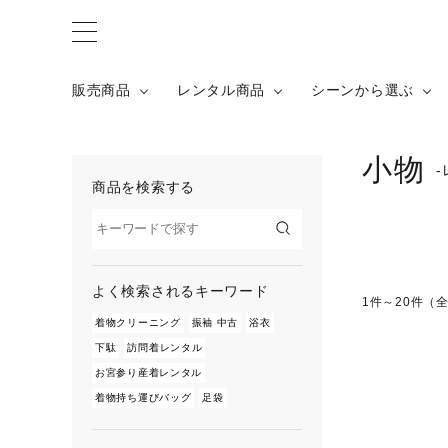
シーンから探す
カテゴリーか
販売商品
成人式
販売商品
レンタル商品
シーンから選ぶ
結婚式・結納
振袖
卒業式
カジュアル
成人式
女性
小物
お宮参り
色無地
商品を検索する
結婚式・結納
男性
七五三
浴衣
卒業式
お出かけ
紳士着物
お宮参り
七五三
よく検索されるキーワード
七五三
1件～20件（全
帯
着物クリーニング
お出かけ
振袖 中古
浴衣
履物・バッ
下駄
訪問着レンタル
お宮参り産着レンタル
コーディネ
着物持ち運びバッグ
足袋
髪飾り
着付け小物