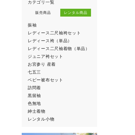
カテゴリ一覧
その他・雑
販売商品
レンタル商品
逸品
振袖
クリーニン
レディース二尺袖袴セット
アウトレッ
レディース袴（単品）
レディース二尺袖着物（単品）
ジュニア袴セット
お宮参り 産着
七五三
ベビー被布セット
訪問着
黒留袖
色無地
紳士着物
レンタル小物