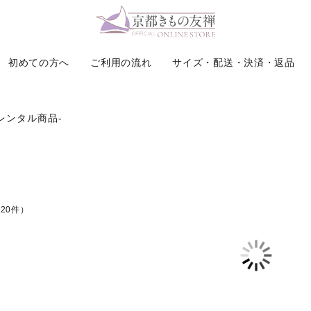
ら探す
レンタル商品
初めての方へ
ご利用の流れ
サイズ・配送・決済・返品
振袖
着物
レディース二尺袖袴セット
販売
レンタル
‐レンタル商品‐
レディース袴（単品）
振袖
振袖 レンタル 
髪飾り
レディース二尺袖着物（単品）
コーディネート小物
ジュニア袴セット
着付け小物
お宮参り 産着
履物・バッグ
20件）
七五三
その他・雑貨・小物
グ
被布セット
ート小物
訪問着
黒留袖
色無地