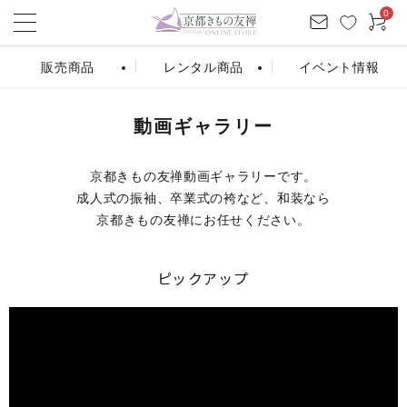
0
販売商品
レンタル商品
イベント情報
ログイン
お気に入り
会員登録
カート
動画ギャラリー
京都きもの友禅動画ギャラリーです。
成人式の振袖、卒業式の袴など、和装なら
振袖販売
振袖レンタル
条件から探す
京都きもの友禅にお任せください。
ピックアップ
シーンから探す
カテゴリーから探す
商品を検索する