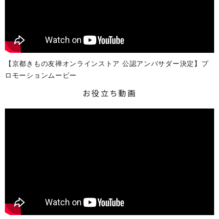
ご利用方法について
バーチャル試着Room
オンライン接客について
【京都きもの友禅オンラインストア 公認アンバサダー決定】プ
ロモーションムービー
法人専用オンラインストア
お役立ち動画
レビュー
よくあるご質問
お問い合わせ
03-6849-0596