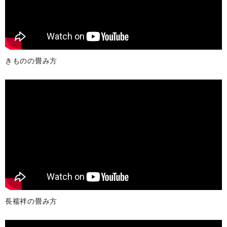
きものの畳み方
長襦袢の畳み方