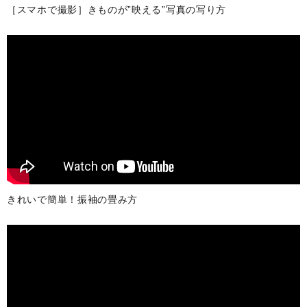
［スマホで撮影］きものが”映える”写真の写り方
オンラインストア窓口専用
平日：10:00～17:00
京都きもの友禅公式サイト
楽天市場オンラインストア
Yahoo!ショッピング店
きれいで簡単！振袖の畳み方