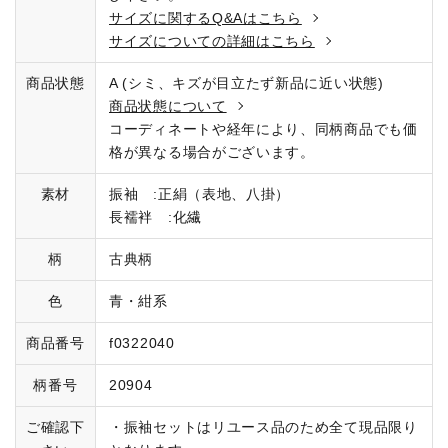
サイズに関するQ&Aはこちら
サイズについての詳細はこちら
商品状態
A (シミ、キズが目立たず新品に近い状態)
商品状態について
コーディネートや経年により、同柄商品でも価
格が異なる場合がございます。
素材
振袖 :正絹（表地、八掛）
長襦袢 :化繊
柄
古典柄
色
青・紺系
商品番号
f0322040
柄番号
20904
ご確認下
・振袖セットはリユース品のため全て現品限り