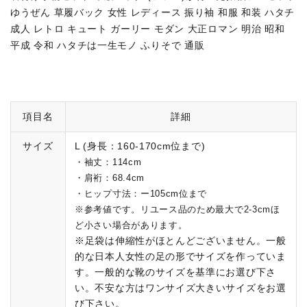
ゆうぜん 草履バック 女性 レディース 振り袖 和服 和装 ハタチ
成人 レトロ キュート ガーリー モダン 大正ロマン 明治 昭和
平成 令和 ハタチは一生モノ ふりそで 通販
項目名
詳細
サイズ
L (身長：160-170cm位まで)
・袖丈：114cm
・肩裄：68.4cm
・ヒップ寸法：ー105cm位まで
※参考値です。リユース品のため最大で2-3cmほ
ど小さい場合があります。
※足袋は伸縮性がほとんどございません。一般
的な日本人女性の足の形でサイズを作っていま
す。一般的な靴のサイズを基準にお選び下さ
い。不安な方はワンサイズ大きいサイズをお選
び下さい。