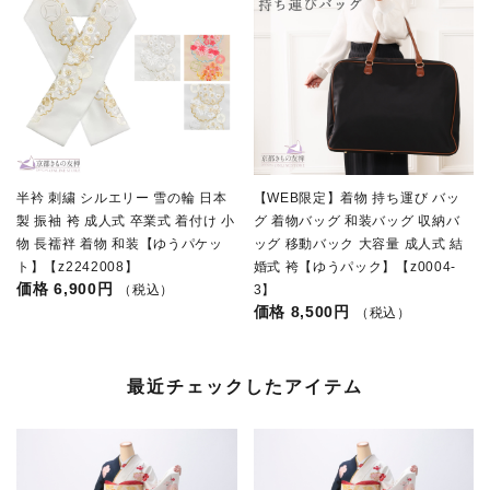
半衿 刺繍 シルエリー 雪の輪 日本
【WEB限定】着物 持ち運び バッ
製 振袖 袴 成人式 卒業式 着付け 小
グ 着物バッグ 和装バッグ 収納バ
物 長襦袢 着物 和装【ゆうパケッ
ッグ 移動バック 大容量 成人式 結
ト】【z2242008】
婚式 袴【ゆうパック】【z0004-
6,900円
（税込）
3】
8,500円
（税込）
最近チェックしたアイテム