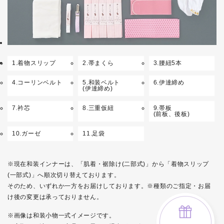
1.着物スリップ
2.帯まくら
3.腰紐5本
4.コーリンベルト
5.和装ベルト
6.伊達締め
(伊達締め)
7.衿芯
8.三重仮紐
9.帯板
(前板、後板)
10.ガーゼ
11.足袋
※現在和装インナーは、「肌着・裾除け(二部式)」から「着物スリップ
(一部式)」へ順次切り替えております。
そのため、いずれか一方をお届けしております。※種類のご指定・お届
け後の変更は承っておりません。
※画像は和装小物一式イメージです。