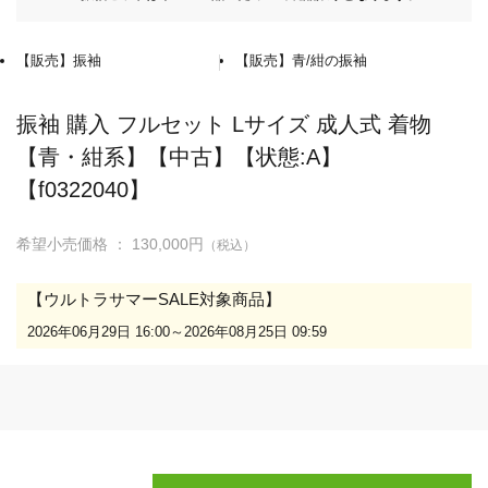
オンラインストア窓口専用
【販売】振袖
【販売】青/紺の振袖
平日：10:00～17:00
振袖 購入 フルセット Lサイズ 成人式 着物
京都きもの友禅公式サイト
【青・紺系】【中古】【状態:A】
【f0322040】
楽天市場オンラインストア
希望小売価格 ：
130,000円
（税込）
Yahoo!ショッピング店
【ウルトラサマーSALE対象商品】
2026年06月29日 16:00～2026年08月25日 09:59