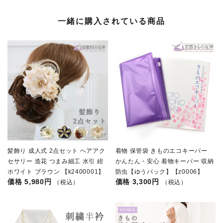
一緒に購入されている商品
髪飾り 成人式 2点セット ヘアアク
着物 保管袋 きものエコキーパー
セサリー 造花 つまみ細工 水引 紺
かんたん・安心 着物キーパー 収納
ホワイト ブラウン 【k2400001】
防虫【ゆうパック】【z0006】
5,980円
3,300円
（税込）
（税込）