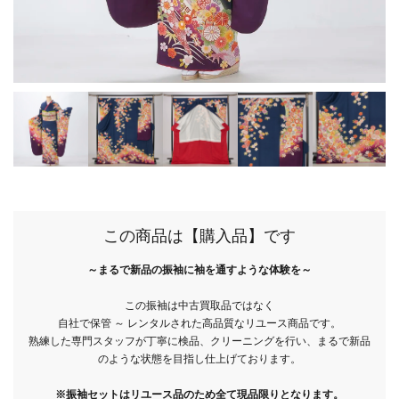
ご利用方法について
バーチャル試着Room
オンライン接客について
法人専用オンラインストア
レビュー
よくあるご質問
この商品は【購入品】です
～まるで新品の振袖に袖を通すような体験を～
この振袖は中古買取品ではなく
お問い合わせ
自社で保管 ～ レンタルされた高品質なリユース商品です。
熟練した専門スタッフが丁寧に検品、クリーニングを行い、まるで新品
のような状態を目指し仕上げております。
03-6849-0596
※振袖セットはリユース品のため全て現品限りとなります。