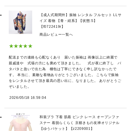
【成人式期間外】振袖 レンタル フルセット LLサ
イズ 着物 【青・紺系】【状態:S】
【f0722419r】
商品レビュー一覧へ
★★★★★
配送までの連絡も心配なくあり 届いた振袖は 画像以上に綺麗で
親戚達や 式場の方にも褒めて頂きました。 式が夜に終了し バ
タバタと急いで出た為 梱包は丁寧にできなく申し訳なかったで
す。 本当に、素敵な着物ありがとうございました。 こちらで振袖
をレンタルさせて頂き最高の思い出に、なりました。 ありがとうご
ぞいました。
2026/05/18 16:59:04
和装ブラ 下着 肌着 ピンク レース オープンファ
スナー 着脱らくらく 京都きもの友禅オリジナル
【ゆうパケット】【z2209001】