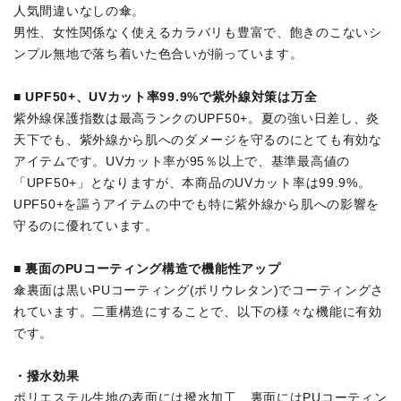
人気間違いなしの傘。
男性、女性関係なく使えるカラバリも豊富で、飽きのこないシ
ンプル無地で落ち着いた色合いが揃っています。
■ UPF50+、UVカット率99.9%で紫外線対策は万全
紫外線保護指数は最高ランクのUPF50+。夏の強い日差し、炎
天下でも、紫外線から肌へのダメージを守るのにとても有効な
アイテムです。UVカット率が95％以上で、基準最高値の
「UPF50+」となりますが、本商品のUVカット率は99.9%。
UPF50+を謳うアイテムの中でも特に紫外線から肌への影響を
守るのに優れています。
■ 裏面のPUコーティング構造で機能性アップ
傘裏面は黒いPUコーティング(ポリウレタン)でコーティングさ
れています。二重構造にすることで、以下の様々な機能に有効
です。
・撥水効果
ポリエステル生地の表面には撥水加工、裏面にはPUコーティン