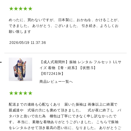
★★★★★
めったに、買わないですが、 日本製に、おかねを、かけることが、
できました。 ありがとう、ございました、 引き続き、よろしくお
願い致します
2026/05/19 11:37:36
【成人式期間外】振袖 レンタル フルセット LLサ
イズ 着物 【青・紺系】【状態:S】
【f0722419r】
商品レビュー一覧へ
★★★★★
配送までの連絡も心配なくあり 届いた振袖は 画像以上に綺麗で
親戚達や 式場の方にも褒めて頂きました。 式が夜に終了し バ
タバタと急いで出た為 梱包は丁寧にできなく申し訳なかったで
す。 本当に、素敵な着物ありがとうございました。 こちらで振袖
をレンタルさせて頂き最高の思い出に、なりました。 ありがとうご