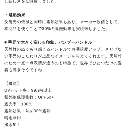
し眩しさを低減致しました。
・遮熱効果
反射光の低減と同時に遮熱効果もあり、メーカー数値として、
本商品を使うことで30%の遮熱効果を実現致しました。
■ 手元で大きく変わる印象。バンブーハンドル
天然竹のぬくもり感じるハンドルでお洒落度アップ。さりげな
い手元のこだわりが上品なイメージを与えてくれます。天然竹
のため一点一点表情が違うのも特徴で、世界でひとつだけの愛
着も沸きそうですね！
【機能】
UVカット率：99.9%以上
紫外線保護指数：UPF50+
遮光率：100%
遮熱効果：熱を30%遮熱
晴雨兼用
撥水加工