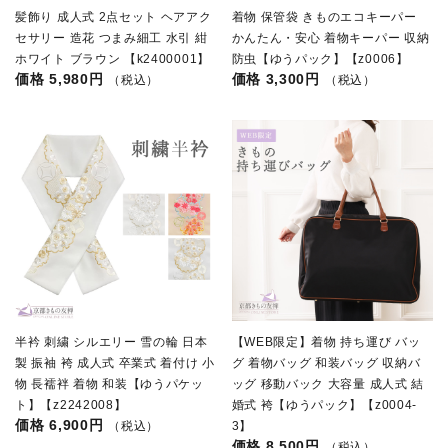
髪飾り 成人式 2点セット ヘアアク
着物 保管袋 きものエコキーパー
セサリー 造花 つまみ細工 水引 紺
かんたん・安心 着物キーパー 収納
ホワイト ブラウン 【k2400001】
防虫【ゆうパック】【z0006】
5,980円
3,300円
（税込）
（税込）
半衿 刺繍 シルエリー 雪の輪 日本
【WEB限定】着物 持ち運び バッ
製 振袖 袴 成人式 卒業式 着付け 小
グ 着物バッグ 和装バッグ 収納バ
物 長襦袢 着物 和装【ゆうパケッ
ッグ 移動バック 大容量 成人式 結
ト】【z2242008】
婚式 袴【ゆうパック】【z0004-
6,900円
（税込）
3】
8,500円
（税込）