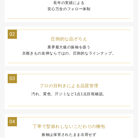
長年の実績による
安心万全のフォロー体制
圧倒的な品ぞろえ
業界最大級の振袖を扱う
京都きもの友禅ならではの、
圧倒的なラインナップ。
プロの目利きによる
品質管理
汚れ、変色、汗ジミなど
1点1点目視確認。
丁寧で型崩れしないこだわりの梱包
振袖は保管されたまま出荷せず