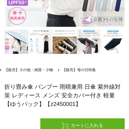
ご利用方法について
バーチャル試着Room
オンライン接客について
法人専用オンラインストア
レビュー
【販売】その他・雑貨・小物
【販売】母の日特集
よくあるご質問
折り畳み傘 バンブー 雨晴兼用 日傘 紫外線対
策 レディース メンズ 安全カバー付き 軽量
【ゆうパック】【z2450001】
お問い合わせ
03-6849-0596