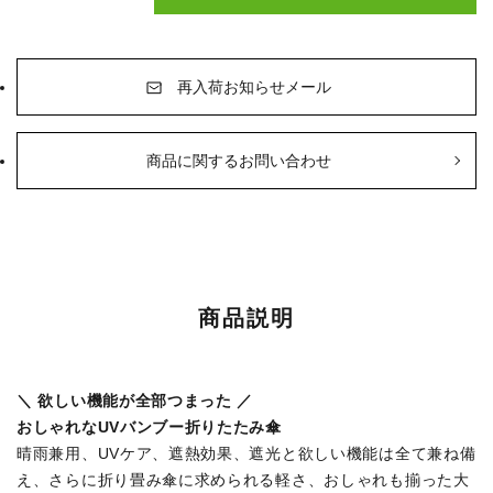
オンラインストア窓口専用
平日：10:00～17:00
再入荷お知らせメール
京都きもの友禅公式サイト
商品に関するお問い合わせ
楽天市場オンラインストア
Yahoo!ショッピング店
商品説明
＼ 欲しい機能が全部つまった ／
おしゃれなUVバンブー折りたたみ傘
晴雨兼用、UVケア、遮熱効果、遮光と欲しい機能は全て兼ね備
え、さらに折り畳み傘に求められる軽さ、おしゃれも揃った大