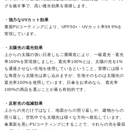
グを施す事で、高い撥水効果を発揮します。
・強力なUVカット効果
裏面PUコーティングにより、UPF50+・UVカット率99.9%を
実現しています。
・太陽光の遮光効果
上からの太陽の強い日差しも二重構造により、一級遮光・遮光
率100%を実現致しました。遮光率100%とは、太陽の光を1%
も通過させない生地を使用しているということ。実際には様々
な角度から太陽光は差し込みますが、生地そのものは太陽光の
遮光率100%を使用しています。日傘をお求めなら、遮光率
100%の商品を選ぶことが最も有効的です。
・反射光の低減効果
上からの光だけではなく、地面からの照り返しや、建物からの
照り返し、空気中でも太陽光は様々な方向へ散乱しています。
傘裏面を黒いPUコーティングにすることで、それらの光を吸収