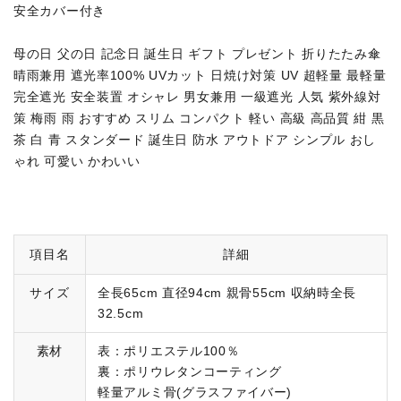
安全カバー付き
母の日 父の日 記念日 誕生日 ギフト プレゼント 折りたたみ傘
晴雨兼用 遮光率100% UVカット 日焼け対策 UV 超軽量 最軽量
完全遮光 安全装置 オシャレ 男女兼用 一級遮光 人気 紫外線対
策 梅雨 雨 おすすめ スリム コンパクト 軽い 高級 高品質 紺 黒
茶 白 青 スタンダード 誕生日 防水 アウトドア シンプル おし
ゃれ 可愛い かわいい
項目名
詳細
サイズ
全長65cm 直径94cm 親骨55cm 収納時全長
32.5cm
素材
表：ポリエステル100％
裏：ポリウレタンコーティング
軽量アルミ骨(グラスファイバー)